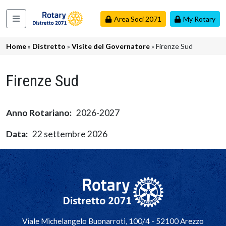
Salta al contenuto principale
Area Soci 2071
My Rotary
Navigazione principale
Briciole di pane
Home
Distretto
Visite del Governatore
Firenze Sud
Firenze Sud
Anno Rotariano
2026-2027
Data
22 settembre 2026
Navigazione principale
Viale Michelangelo Buonarroti, 100/4 - 52100 Arezzo