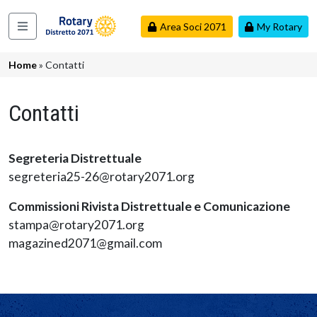
Salta al contenuto principale
Area Soci 2071
My Rotary
Navigazione principale
Briciole di pane
Home
Contatti
Contatti
Segreteria Distrettuale
segreteria25-26@rotary2071.org
Commissioni Rivista Distrettuale e Comunicazione
stampa@rotary2071.org
magazined2071@gmail.com