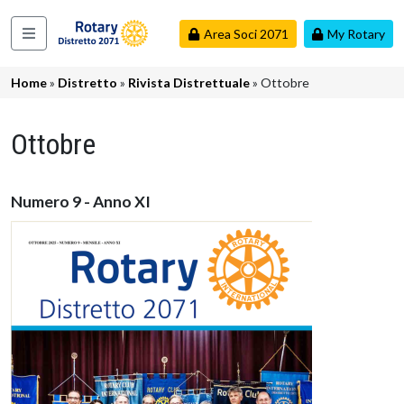
Salta al contenuto principale
Area Soci 2071
My Rotary
Navigazione principale
Briciole di pane
Home
Distretto
Rivista Distrettuale
Ottobre
Ottobre
Numero 9 - Anno XI