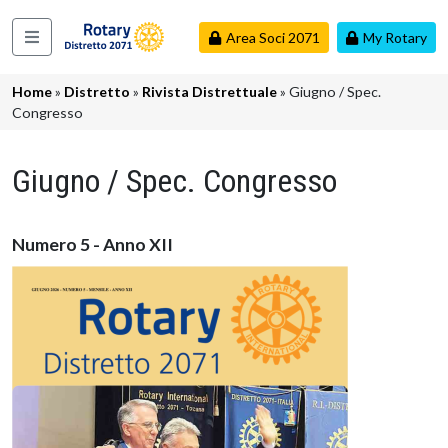
Salta al contenuto principale
Area Soci 2071
My Rotary
Navigazione principale
Briciole di pane
Home
Distretto
Rivista Distrettuale
Giugno / Spec.
Congresso
Giugno / Spec. Congresso
Numero 5 - Anno XII