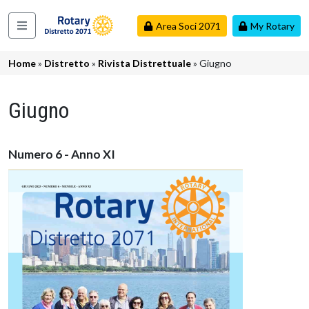
Salta al contenuto principale
Area Soci 2071
My Rotary
Navigazione principale
Briciole di pane
Home
Distretto
Rivista Distrettuale
Giugno
Giugno
Numero 6 - Anno XI