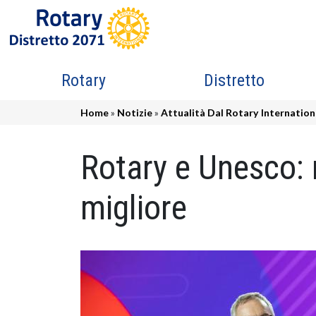
Salta al contenuto principale
Navigazione principale
Rotary
Distretto
Briciole di pane
Home
Notizie
Attualità Dal Rotary Internation
Rotary e Unesco: r
migliore