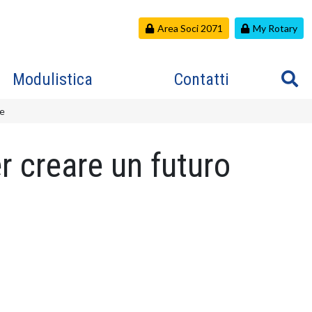
Area Soci 2071
My Rotary
Modulistica
Contatti
re
er creare un futuro