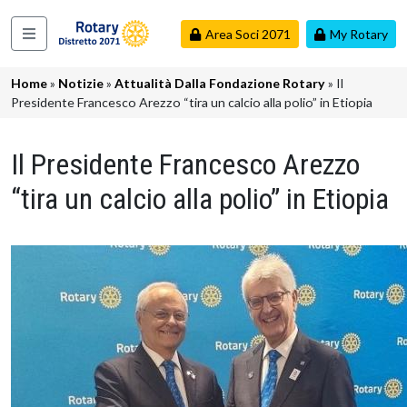
Salta al contenuto principale
Area Soci 2071
My Rotary
Navigazione principale
Briciole di pane
Home
Notizie
Attualità Dalla Fondazione Rotary
Il
Presidente Francesco Arezzo “tira un calcio alla polio” in Etiopia
Il Presidente Francesco Arezzo
“tira un calcio alla polio” in Etiopia