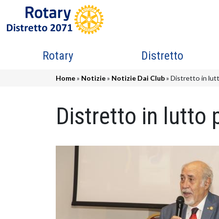
Salta al contenuto principale
Navigazione principale
Rotary
Distretto
Briciole di pane
Home
Notizie
Notizie Dai Club
Distretto in lu
Distretto in lutt