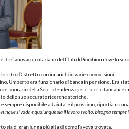
erto Canovaro, rotariano del Club di Piombino dove lo scor
l nostro Distretto con incarichi in varie commissioni.
bino, Umberto era funzionario di banca in pensione. Era sta
ore onorario della Soprintendenza per il suo instancabile imp
rutto delle sue accurate ricerche storiche.
e sempre disponibile ad aiutare il prossimo, riportiamo una
ovunque si vada e qualunque sia il lavoro svolto, bisogna sempre l
o sia di gran lunga più alta di come l'aveva trovata.