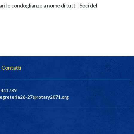
iari le condoglianze a nome di tutti i Soci del
Contatti
37441789
egreteria26-27@rotary2071.org