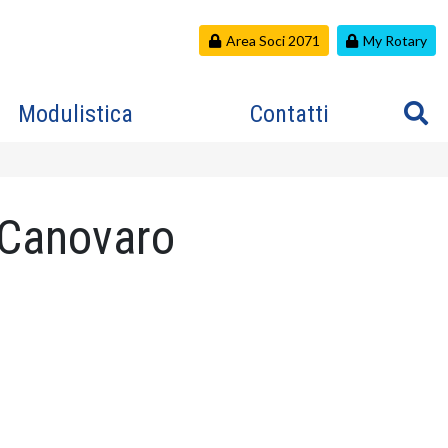
Area Soci 2071
My Rotary
Modulistica
Contatti
o Canovaro