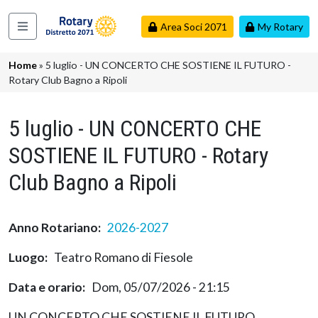
Salta al contenuto principale
Area Soci 2071
My Rotary
Navigazione principale
Briciole di pane
Home
5 luglio - UN CONCERTO CHE SOSTIENE IL FUTURO -
Rotary Club Bagno a Ripoli
5 luglio - UN CONCERTO CHE
SOSTIENE IL FUTURO - Rotary
Club Bagno a Ripoli
Anno Rotariano
2026-2027
Luogo
Teatro Romano di Fiesole
Data e orario
Dom, 05/07/2026 - 21:15
UN CONCERTO CHE SOSTIENE IL FUTURO