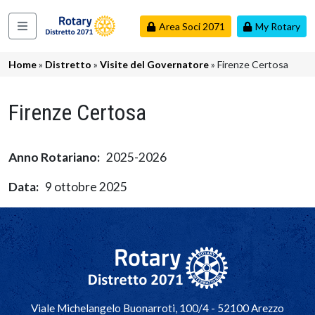
Salta al contenuto principale
Area Soci 2071
My Rotary
Navigazione principale
Briciole di pane
Home
Distretto
Visite del Governatore
Firenze Certosa
Firenze Certosa
Anno Rotariano
2025-2026
Data
9 ottobre 2025
Navigazione principale
Viale Michelangelo Buonarroti, 100/4 - 52100 Arezzo