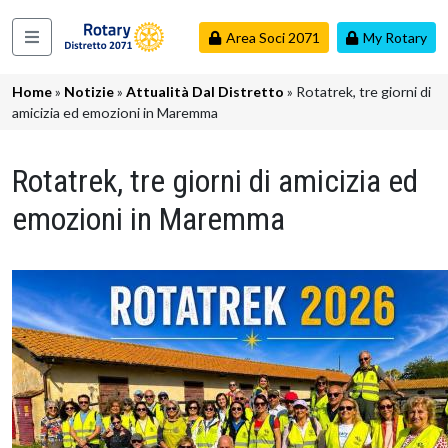
Salta al contenuto principale
Area Soci 2071
My Rotary
Navigazione principale
Briciole di pane
Home
Notizie
Attualità Dal Distretto
Rotatrek, tre giorni di
amicizia ed emozioni in Maremma
Rotatrek, tre giorni di amicizia ed
emozioni in Maremma