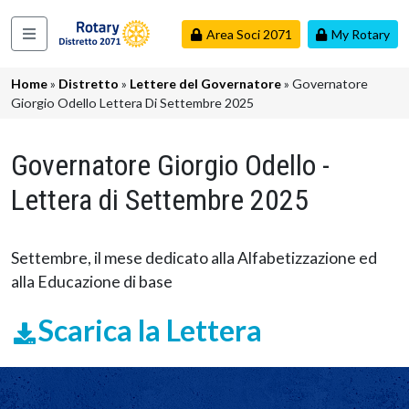
Salta al contenuto principale
Area Soci 2071
My Rotary
Navigazione principale
Briciole di pane
Home
Distretto
Lettere del Governatore
Governatore
Giorgio Odello Lettera Di Settembre 2025
Governatore Giorgio Odello -
Lettera di Settembre 2025
Settembre, il mese dedicato alla Alfabetizzazione ed
alla Educazione di base
Scarica la Lettera