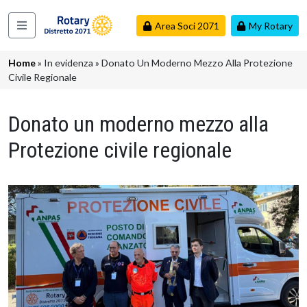
Salta al contenuto principale
Area Soci 2071
My Rotary
Navigazione principale
Briciole di pane
Home
In evidenza
Donato Un Moderno Mezzo Alla Protezione
Civile Regionale
Donato un moderno mezzo alla
Protezione civile regionale