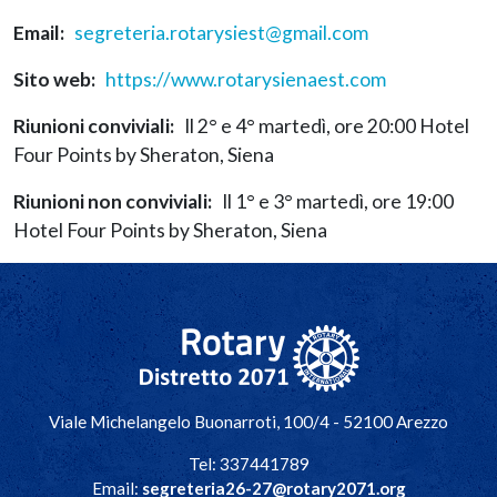
Email
segreteria.rotarysiest@gmail.com
Sito web
https://www.rotarysienaest.com
Riunioni conviviali
Il 2° e 4° martedì, ore 20:00 Hotel
Four Points by Sheraton, Siena
Riunioni non conviviali
Il 1° e 3° martedì, ore 19:00
Hotel Four Points by Sheraton, Siena
Navigazione principale
Viale Michelangelo Buonarroti, 100/4 - 52100 Arezzo
Tel: 337441789
Email:
segreteria26-27@rotary2071.org