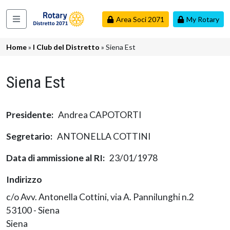
Salta al contenuto principale
Area Soci 2071
My Rotary
Navigazione principale
Briciole di pane
Home
I Club del Distretto
Siena Est
Siena Est
Presidente
Andrea CAPOTORTI
Segretario
ANTONELLA COTTINI
Data di ammissione al RI
23/01/1978
Indirizzo
c/o Avv. Antonella Cottini, via A. Pannilunghi n.2
53100 - Siena
Siena