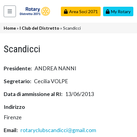
Salta al contenuto principale
Area Soci 2071
My Rotary
Navigazione principale
Briciole di pane
Home
I Club del Distretto
Scandicci
Scandicci
Presidente
ANDREA NANNI
Segretario
Cecilia VOLPE
Data di ammissione al RI
13/06/2013
Indirizzo
Firenze
Email
rotaryclubscandicci@gmail.com