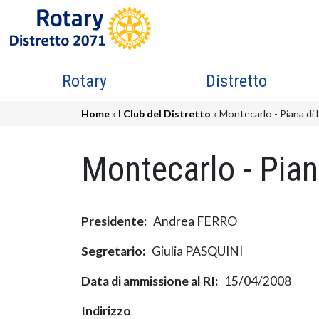
Salta al contenuto principale
Navigazione principale
Rotary
Distretto
Briciole di pane
Home
I Club del Distretto
Montecarlo - Piana di 
Montecarlo - Pian
Presidente
Andrea FERRO
Segretario
Giulia PASQUINI
Data di ammissione al RI
15/04/2008
Indirizzo