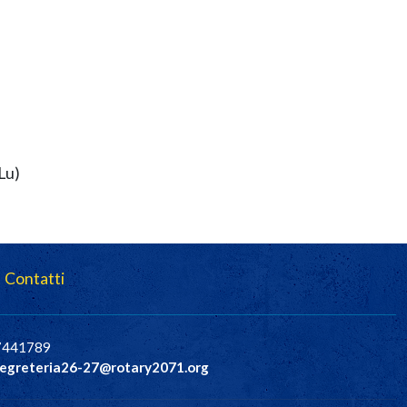
Lu)
Contatti
37441789
egreteria26-27@rotary2071.org