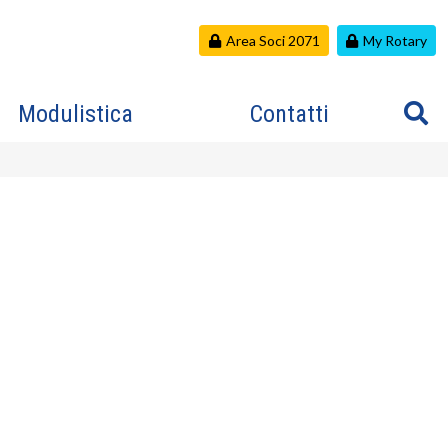
Area Soci 2071
My Rotary
Modulistica
Contatti