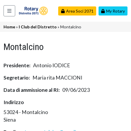
Salta al contenuto principale
Area Soci 2071
My Rotary
Navigazione principale
Briciole di pane
Home
I Club del Distretto
Montalcino
Montalcino
Presidente
Antonio IODICE
Segretario
Maria rita MACCIONI
Data di ammissione al RI
09/06/2023
Indirizzo
53024 - Montalcino
Siena