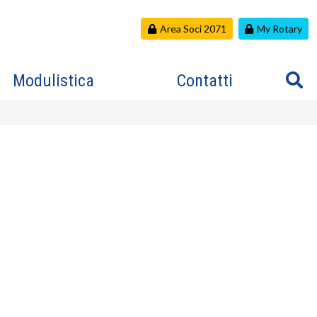
Area Soci 2071
My Rotary
Modulistica
Contatti