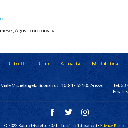
om
i mese , Agosto no conviliali
Distretto
Club
Attualità
Modulistica
Viale Michelangelo Buonarroti, 100/4 - 52100 Arezzo
Tel: 3
Email:
s
© 2022 Rotary Distretto 2071 - Tutti i diritti riservati -
Privacy Policy