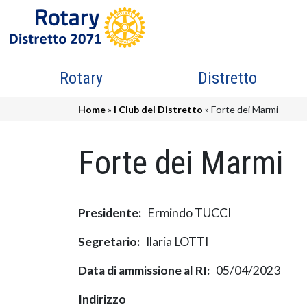
Salta al contenuto principale
Navigazione principale
Rotary
Distretto
Briciole di pane
Home
I Club del Distretto
Forte dei Marmi
Forte dei Marmi
Presidente
Ermindo TUCCI
Segretario
Ilaria LOTTI
Data di ammissione al RI
05/04/2023
Indirizzo