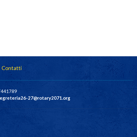
Contatti
37441789
egreteria26-27@rotary2071.org