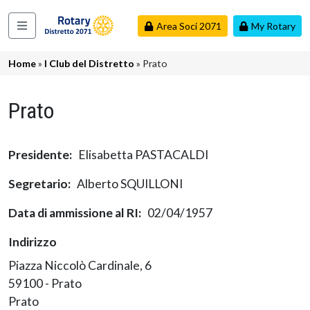
Salta al contenuto principale
Area Soci 2071
My Rotary
Navigazione principale
Briciole di pane
Home
I Club del Distretto
Prato
Prato
Presidente
Elisabetta PASTACALDI
Segretario
Alberto SQUILLONI
Data di ammissione al RI
02/04/1957
Indirizzo
Piazza Niccolò Cardinale, 6
59100 - Prato
Prato