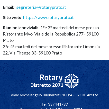
Email
segreteria@rotaryprato.it
Sito web
https://www.rotaryprato.it
Riunioni conviviali
1°e 3° martedì del mese presso
Ristorante Myo, Viale della Repubblica 277 - 59100
Prato
2°e 4° martedì del mese presso Ristorante Limonaia
22, Via Firenze 83- 59100 Prato
Navigazione principale
Viale Michelangelo Buonarroti, 100/4 - 52100 Arezzo
Tel: 337441789