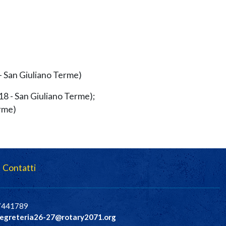
 - San Giuliano Terme)
 18 - San Giuliano Terme);
erme)
Contatti
37441789
egreteria26-27@rotary2071.org