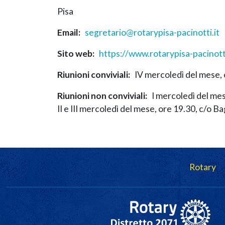
Pisa
Email
segretario@rotarypisa-pacinotti.it
Sito web
https://www.rotarypisa-pacinotti
Riunioni conviviali
IV mercoledì del mese, 
Riunioni non conviviali
I mercoledì del mes
II e III mercoledì del mese, ore 19.30, c/o B
Navigazione principale
Rotary