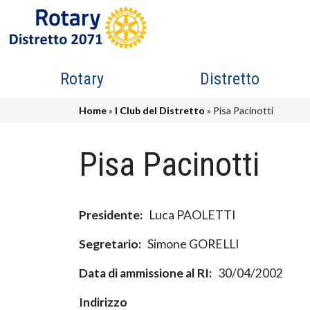
Salta al contenuto principale
Navigazione principale
Rotary
Distretto
Briciole di pane
Home
I Club del Distretto
Pisa Pacinotti
Pisa Pacinotti
Presidente
Luca PAOLETTI
Segretario
Simone GORELLI
Data di ammissione al RI
30/04/2002
Indirizzo