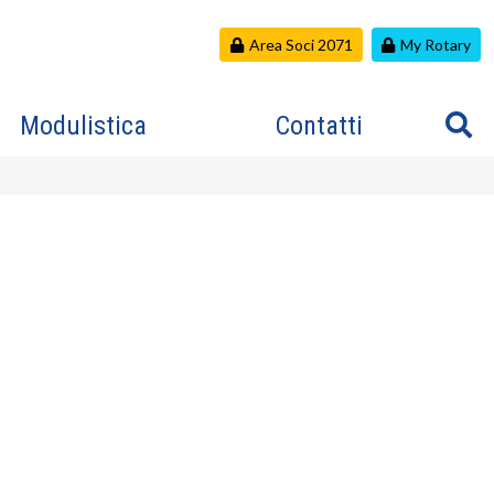
Area Soci 2071
My Rotary
Modulistica
Contatti