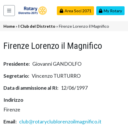
Salta al contenuto principale
Area Soci 2071
My Rotary
Navigazione principale
Briciole di pane
Home
I Club del Distretto
Firenze Lorenzo il Magnifico
Firenze Lorenzo il Magnifico
Presidente
Giovanni GANDOLFO
Segretario
Vincenzo TURTURRO
Data di ammissione al RI
12/06/1997
Indirizzo
Firenze
Email
club@rotaryclublorenzoilmagnifico.it