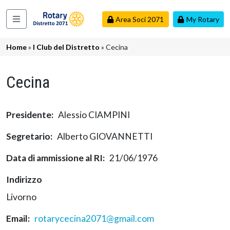
Salta al contenuto principale
Area Soci 2071
My Rotary
Navigazione principale
Briciole di pane
Home
I Club del Distretto
Cecina
Cecina
Presidente
Alessio CIAMPINI
Segretario
Alberto GIOVANNETTI
Data di ammissione al RI
21/06/1976
Indirizzo
Livorno
Email
rotarycecina2071@gmail.com