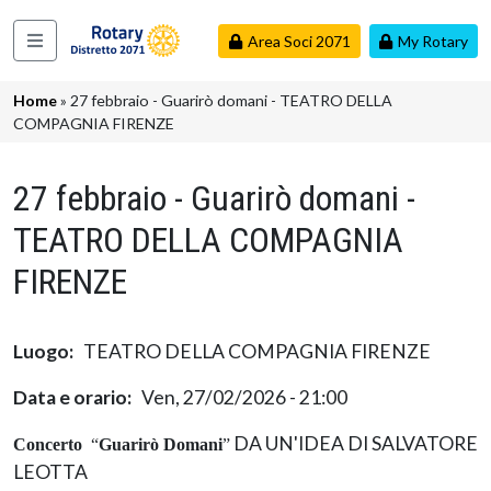
Salta al contenuto principale
Area Soci 2071
My Rotary
Navigazione principale
Briciole di pane
Home
27 febbraio - Guarirò domani - TEATRO DELLA
COMPAGNIA FIRENZE
27 febbraio - Guarirò domani -
TEATRO DELLA COMPAGNIA
FIRENZE
Luogo
TEATRO DELLA COMPAGNIA FIRENZE
Data e orario
Ven, 27/02/2026 - 21:00
DA UN'IDEA DI SALVATORE
Concerto
“
Guarirò Domani
”
LEOTTA