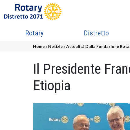
Salta al contenuto principale
Navigazione principale
Rotary
Distretto
Briciole di pane
Home
Notizie
Attualità Dalla Fondazione Rota
Il Presidente Fran
Etiopia