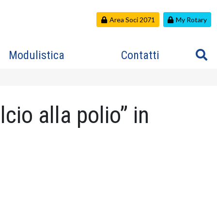
Area Soci 2071
My Rotary
Modulistica
Contatti
cio alla polio” in