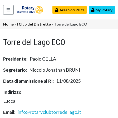
Salta al contenuto principale
Area Soci 2071
My Rotary
Navigazione principale
Briciole di pane
Home
I Club del Distretto
Torre del Lago ECO
Torre del Lago ECO
Presidente
Paolo CELLAI
Segretario
Niccolo Jonathan BRUNI
Data di ammissione al RI
11/08/2025
Indirizzo
Lucca
Email
info@rotaryclubtorredellago.it