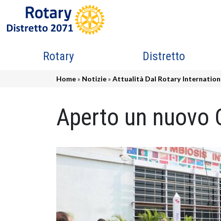
Salta al contenuto principale
Navigazione principale
Rotary
Distretto
Briciole di pane
Home
Notizie
Attualità Dal Rotary Internation
Aperto un nuovo C