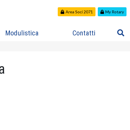
Area Soci 2071
My Rotary
Modulistica
Contatti
a